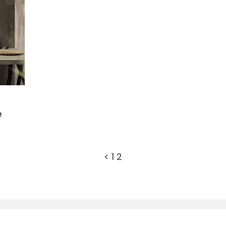
e
<
1
2