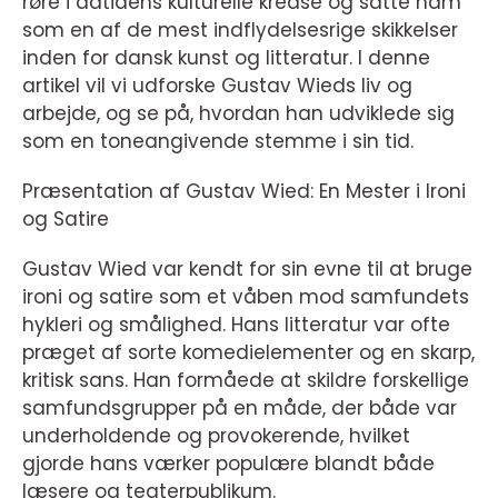
røre i datidens kulturelle kredse og satte ham
som en af de mest indflydelsesrige skikkelser
inden for dansk kunst og litteratur. I denne
artikel vil vi udforske Gustav Wieds liv og
arbejde, og se på, hvordan han udviklede sig
som en toneangivende stemme i sin tid.
Præsentation af Gustav Wied: En Mester i Ironi
og Satire
Gustav Wied var kendt for sin evne til at bruge
ironi og satire som et våben mod samfundets
hykleri og smålighed. Hans litteratur var ofte
præget af sorte komedielementer og en skarp,
kritisk sans. Han formåede at skildre forskellige
samfundsgrupper på en måde, der både var
underholdende og provokerende, hvilket
gjorde hans værker populære blandt både
læsere og teaterpublikum.