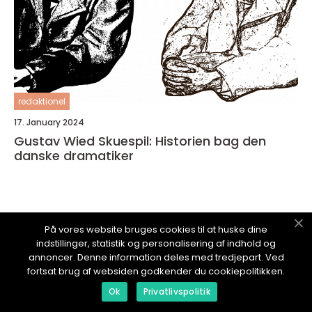
redaktionel
17. January 2024
Gustav Wied Skuespil: Historien bag den
danske dramatiker
På vores website bruges cookies til at huske dine
ELSKKUNST.
dk
indstillinger, statistik og personalisering af indhold og
annoncer. Denne information deles med tredjepart. Ved
fortsat brug af websiden godkender du cookiepolitikken.
Ok
Privatlivspolitik