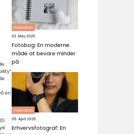
inspiration
02. May 2025
Fotobog: En moderne
måde at bevare minder
på
de
lity”
de
på en
inspiration
05. April 2025
20.
nye
Erhvervsfotograf: En