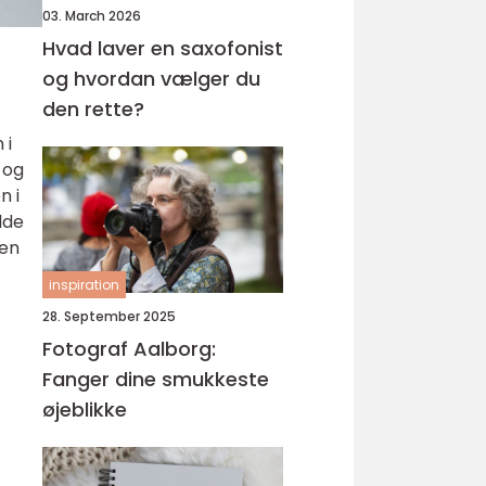
03. March 2026
Hvad laver en saxofonist
og hvordan vælger du
den rette?
 i
 og
n i
lde
den
inspiration
28. September 2025
Fotograf Aalborg:
Fanger dine smukkeste
øjeblikke