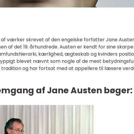
af værker skrevet af den engelske forfatter Jane Austen
sen af det 19. århundrede. Austen er kendt for sine skarpe
 samfundshierarki, kærlighed, ægteskab og kvinders positio
yppigt blevet nævnt som nogle af de mest betydningsfu
e tradition og har fortsat med at appellere til læsere ver
nemgang af Jane Austen bøger: