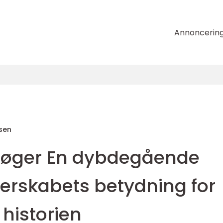
Annoncerin
sen
bøger En dybdegående
tterskabets betydning for
 historien