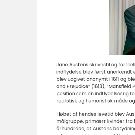
Jane Austens skrivestil og fortæ
indflydelse blev først anerkendt 
blev udgivet anonymt i 1811 og b
and Prejudice” (1813), “Mansfield
position som en indflydelsesrig 
realistisk og humoristisk måde 
I løbet af hendes levetid blev 
målgruppe, primært kvinder fra hø
århundrede, at Austens betydnin