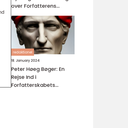
over Forfatterens
nd
Værker
redaktionel
18. January 2024
Peter Høeg Bøger: En
Rejse Ind i
Forfatterskabets
Dybder