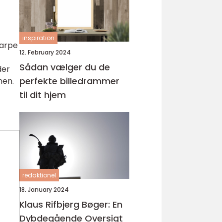
inspiration
karpe
12. February 2024
Sådan vælger du de
der
perfekte billedrammer
nen.
til dit hjem
redaktionel
18. January 2024
Klaus Rifbjerg Bøger: En
Dybdegående Oversigt