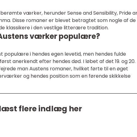
 berømte værker, herunder Sense and Sensibility, Pride a
Emma. Disse romaner er blevet betragtet som nogle af de
e klassikere i den vestlige litterære tradition.
 Austens værker populære?
t populære i hendes egen levetid, men hendes fulde
ørst anerkendt efter hendes død. I løbet af det 19. og 20.
rede man Austens romaner, hvilket førte til en øget
rværker og hendes position som en førende skikkelse
læst flere indlæg her