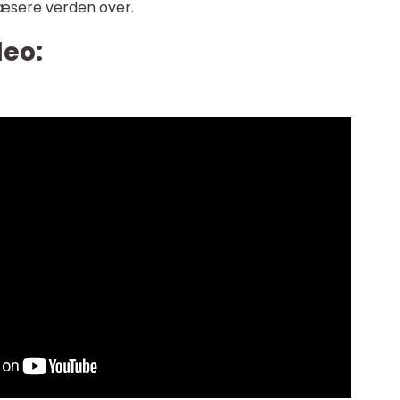
læsere verden over.
deo: