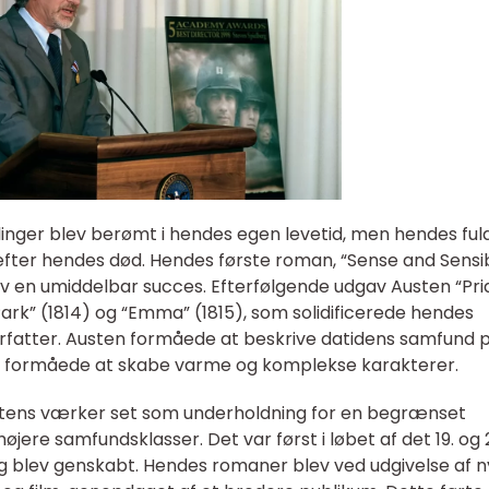
llinger blev berømt i hendes egen levetid, men hendes ful
efter hendes død. Hendes første roman, “Sense and Sensibi
lev en umiddelbar succes. Efterfølgende udgav Austen “Pri
 Park” (1814) og “Emma” (1815), som solidificerede hendes
forfatter. Austen formåede at beskrive datidens samfund 
og formåede at skabe varme og komplekse karakterer.
Austens værker set som underholdning for en begrænset
jere samfundsklasser. Det var først i løbet af det 19. og 
g blev genskabt. Hendes romaner blev ved udgivelse af 