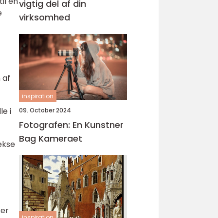
il en
vigtig del af din
e
virksomhed
 af
inspiration
e i
09. October 2024
Fotografen: En Kunstner
Bag Kameraet
ekse
ker
inspiration