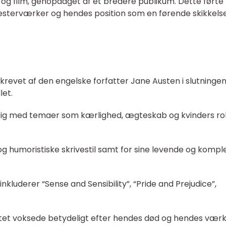
r og film, genopdaget af et bredere publikum. Dette førte t
sterværker og hendes position som en førende skikkels
revet af den engelske forfatter Jane Austen i slutningen
let.
g med temaer som kærlighed, ægteskab og kvinders roll
og humoristiske skrivestil samt for sine levende og kompl
luderer “Sense and Sensibility”, “Pride and Prejudice”,
ritet voksede betydeligt efter hendes død og hendes vær