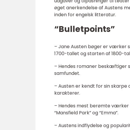
udgaver og tilpasninger til teate
øget anerkendelse af Austens me
inden for engelsk litteratur.
“Bulletpoints”
– Jane Austen bøger er værker sk
1700-tallet og starten af 1800-tal
– Hendes romaner beskæftiger si
samfundet.
– Austen er kendt for sin skarpe 
karakterer.
– Hendes mest berømte værker ink
“Mansfield Park” og “Emma”.
– Austens indflydelse og popula