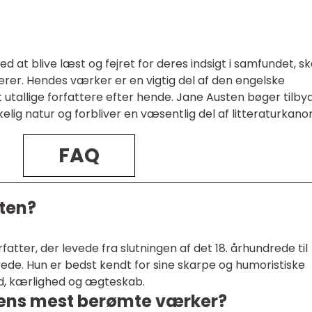
 at blive læst og fejret for deres indsigt i samfundet, s
erer. Hendes værker er en vigtig del af den engelske
et utallige forfattere efter hende. Jane Austen bøger tilby
kelig natur og forbliver en væsentlig del af litteraturkano
FAQ
ten?
atter, der levede fra slutningen af det 18. århundrede til
ede. Hun er bedst kendt for sine skarpe og humoristiske
nd, kærlighed og ægteskab.
tens mest berømte værker?