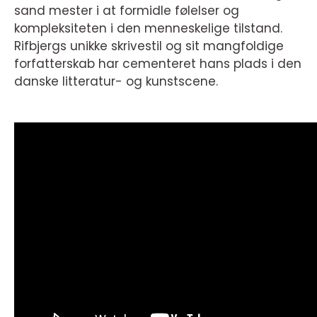
sand mester i at formidle følelser og
kompleksiteten i den menneskelige tilstand.
Rifbjergs unikke skrivestil og sit mangfoldige
forfatterskab har cementeret hans plads i den
danske litteratur- og kunstscene.